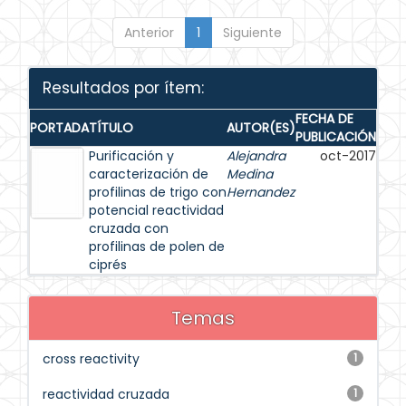
Anterior
1
Siguiente
Resultados por ítem:
FECHA DE
PORTADA
TÍTULO
AUTOR(ES)
PUBLICACIÓN
Purificación y
Alejandra
oct-2017
caracterización de
Medina
profilinas de trigo con
Hernandez
potencial reactividad
cruzada con
profilinas de polen de
ciprés
Temas
cross reactivity
1
reactividad cruzada
1