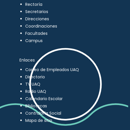
Rectoría
Secretarios
Direcciones
Coordinaciones
Facultades
Campus
Enlaces
Correo de Empleados UAQ
Directorio
TV UAQ
Radio UAQ
Calendario Escolar
Bibliotecas
Contraloría Social
Mapa de sitio