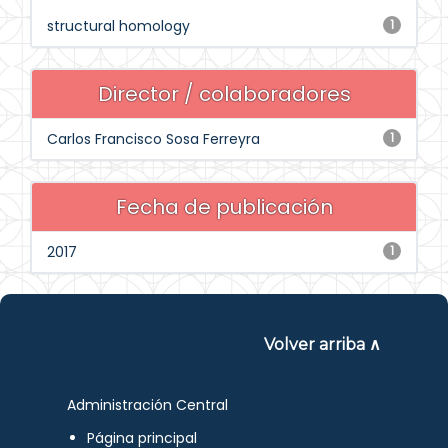
structural homology
1
Director / colaboradores
Carlos Francisco Sosa Ferreyra
1
Fecha de publicación
2017
1
Volver arriba ∧
Administración Central
Página principal