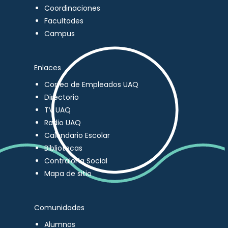
Coordinaciones
Facultades
Campus
Enlaces
Correo de Empleados UAQ
Directorio
TV UAQ
Radio UAQ
Calendario Escolar
Bibliotecas
Contraloría Social
Mapa de sitio
Comunidades
Alumnos