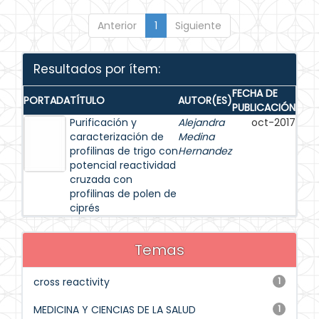
Anterior
1
Siguiente
Resultados por ítem:
FECHA DE
PORTADA
TÍTULO
AUTOR(ES)
PUBLICACIÓN
Purificación y
Alejandra
oct-2017
caracterización de
Medina
profilinas de trigo con
Hernandez
potencial reactividad
cruzada con
profilinas de polen de
ciprés
Temas
cross reactivity
1
MEDICINA Y CIENCIAS DE LA SALUD
1