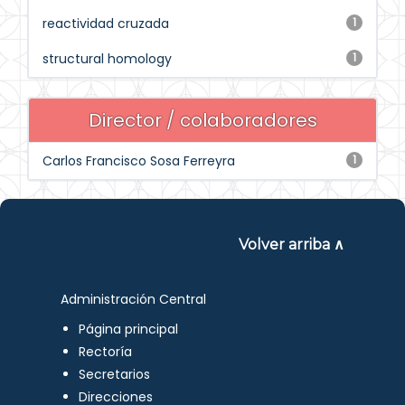
reactividad cruzada
1
structural homology
1
Director / colaboradores
Carlos Francisco Sosa Ferreyra
1
Volver arriba ∧
Administración Central
Página principal
Rectoría
Secretarios
Direcciones