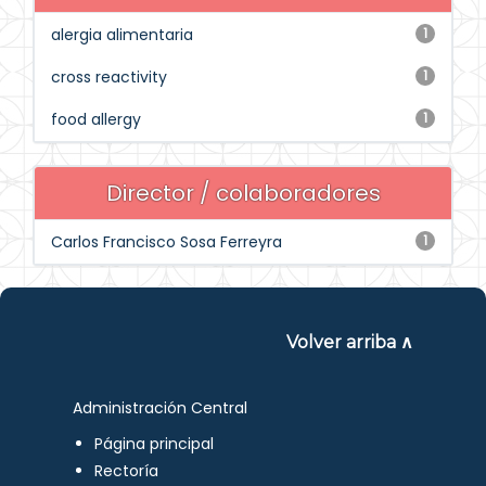
alergia alimentaria
1
cross reactivity
1
food allergy
1
Director / colaboradores
Carlos Francisco Sosa Ferreyra
1
Volver arriba ∧
Administración Central
Página principal
Rectoría