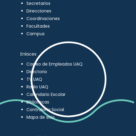
Secretarios
Direcciones
Coordinaciones
Facultades
Campus
Enlaces
Correo de Empleados UAQ
Directorio
TV UAQ
Radio UAQ
Calendario Escolar
Bibliotecas
Contraloría Social
Mapa de sitio