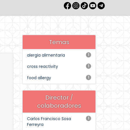
Temas
alergia alimentaria
1
cross reactivity
1
food allergy
1
Director /
colaboradores
Carlos Francisco Sosa
1
Ferreyra