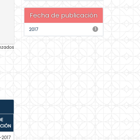
Fecha de publicación
2017
1
anzados
DE
ACIÓN
-2017