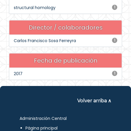
structural homology
1
Director / colaboradores
Carlos Francisco Sosa Ferreyra
1
Fecha de publicación
2017
1
Volver arriba ∧
Administración Central
Página principal