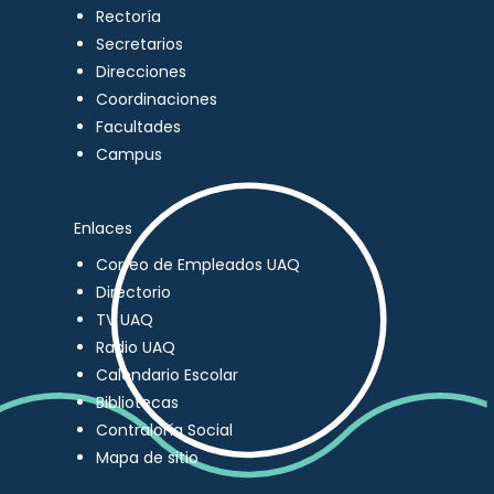
Rectoría
Secretarios
Direcciones
Coordinaciones
Facultades
Campus
Enlaces
Correo de Empleados UAQ
Directorio
TV UAQ
Radio UAQ
Calendario Escolar
Bibliotecas
Contraloría Social
Mapa de sitio