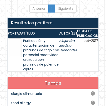
Anterior
1
Siguiente
Resultados por ítem:
FECHA DE
PORTADA
TÍTULO
AUTOR(ES)
PUBLICACIÓN
Purificación y
Alejandra
oct-2017
caracterización de
Medina
profilinas de trigo con
Hernandez
potencial reactividad
cruzada con
profilinas de polen de
ciprés
Temas
alergia alimentaria
1
food allergy
1