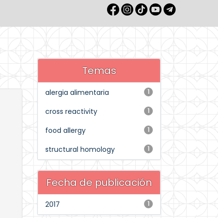
Temas
alergia alimentaria
1
cross reactivity
1
food allergy
1
structural homology
1
Fecha de publicación
2017
1