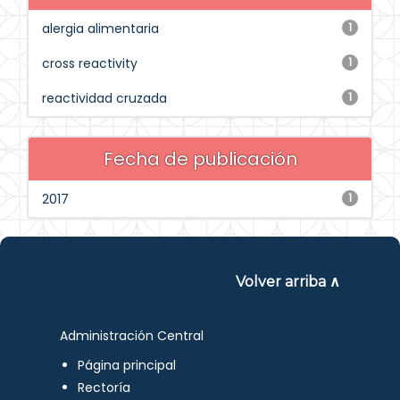
alergia alimentaria
1
cross reactivity
1
reactividad cruzada
1
Fecha de publicación
2017
1
Volver arriba ∧
Administración Central
Página principal
Rectoría