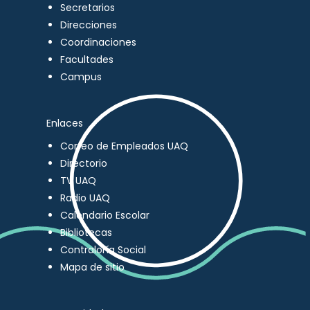
Secretarios
Direcciones
Coordinaciones
Facultades
Campus
Enlaces
Correo de Empleados UAQ
Directorio
TV UAQ
Radio UAQ
Calendario Escolar
Bibliotecas
Contraloría Social
Mapa de sitio