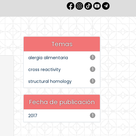
Temas
alergia alimentaria
1
cross reactivity
1
structural homology
1
Fecha de publicación
2017
1