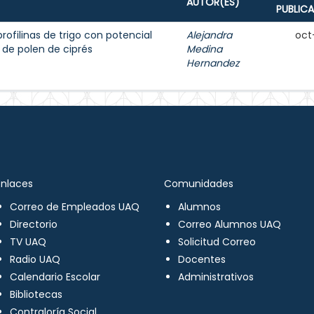
AUTOR(ES)
PUBLIC
rofilinas de trigo con potencial
Alejandra
oct
 de polen de ciprés
Medina
Hernandez
Enlaces
Comunidades
Correo de Empleados UAQ
Alumnos
Directorio
Correo Alumnos UAQ
TV UAQ
Solicitud Correo
Radio UAQ
Docentes
Calendario Escolar
Administrativos
Bibliotecas
Contraloría Social