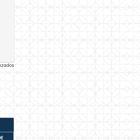
anzados
DE