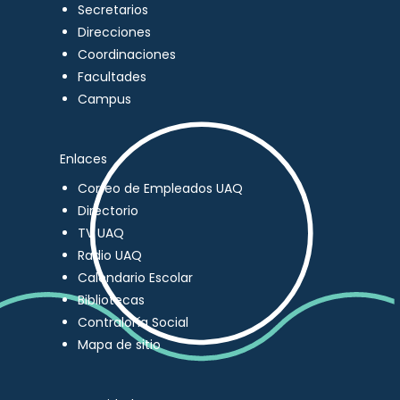
Secretarios
Direcciones
Coordinaciones
Facultades
Campus
Enlaces
Correo de Empleados UAQ
Directorio
TV UAQ
Radio UAQ
Calendario Escolar
Bibliotecas
Contraloría Social
Mapa de sitio