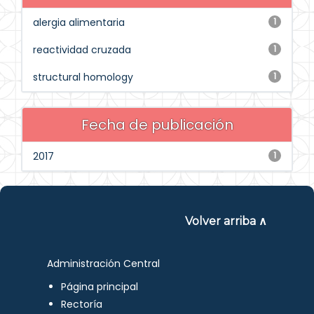
alergia alimentaria
1
reactividad cruzada
1
structural homology
1
Fecha de publicación
2017
1
Volver arriba ∧
Administración Central
Página principal
Rectoría