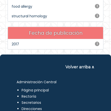
food allergy
1
structural homology
1
Fecha de publicación
2017
1
Volver arriba ∧
Administración Central
Página principal
Rectoría
Secretarios
Direcciones