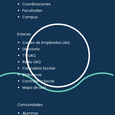
Coordinaciones
Facultades
Campus
Enlaces
Correo de Empleados UAQ
Directorio
TV UAQ
Radio UAQ
Calendario Escolar
Bibliotecas
Contraloría Social
Mapa de sitio
Comunidades
Alumnos