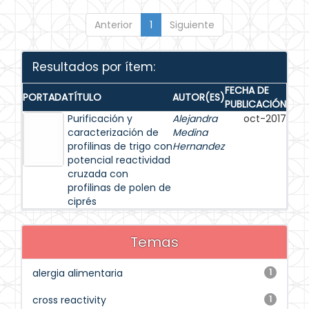
Anterior
1
Siguiente
Resultados por ítem:
FECHA DE
PORTADA
TÍTULO
AUTOR(ES)
PUBLICACIÓN
Purificación y
Alejandra
oct-2017
caracterización de
Medina
profilinas de trigo con
Hernandez
potencial reactividad
cruzada con
profilinas de polen de
ciprés
Temas
alergia alimentaria
1
cross reactivity
1