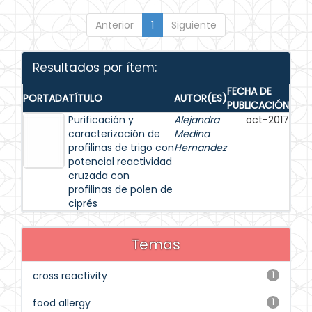
Anterior
1
Siguiente
Resultados por ítem:
FECHA DE
PORTADA
TÍTULO
AUTOR(ES)
PUBLICACIÓN
Purificación y
Alejandra
oct-2017
caracterización de
Medina
profilinas de trigo con
Hernandez
potencial reactividad
cruzada con
profilinas de polen de
ciprés
Temas
cross reactivity
1
food allergy
1