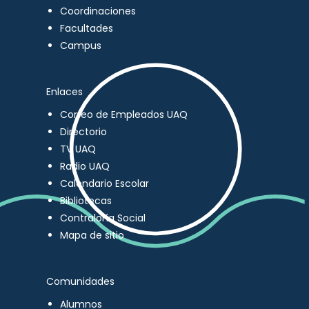
Coordinaciones
Facultades
Campus
Enlaces
Correo de Empleados UAQ
Directorio
TV UAQ
Radio UAQ
Calendario Escolar
Bibliotecas
Contraloría Social
Mapa de sitio
Comunidades
Alumnos