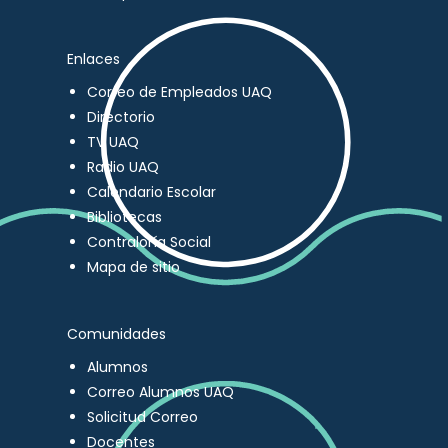
Enlaces
Correo de Empleados UAQ
Directorio
TV UAQ
Radio UAQ
Calendario Escolar
Bibliotecas
Contraloría Social
Mapa de sitio
Comunidades
Alumnos
Correo Alumnos UAQ
Solicitud Correo
Docentes