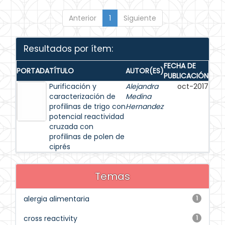
Anterior
1
Siguiente
Resultados por ítem:
FECHA DE
PORTADA
TÍTULO
AUTOR(ES)
PUBLICACIÓN
Purificación y
Alejandra
oct-2017
caracterización de
Medina
profilinas de trigo con
Hernandez
potencial reactividad
cruzada con
profilinas de polen de
ciprés
Temas
alergia alimentaria
1
cross reactivity
1