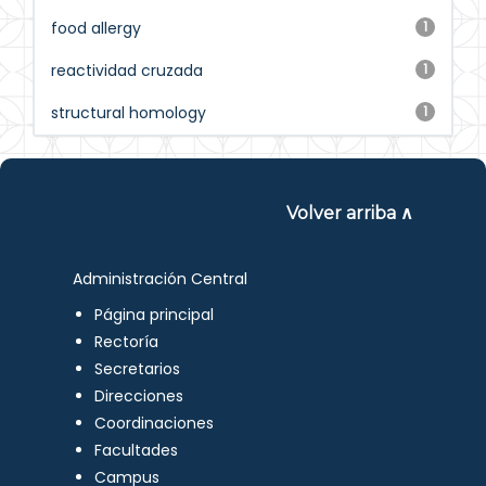
food allergy
1
reactividad cruzada
1
structural homology
1
Volver arriba ∧
Administración Central
Página principal
Rectoría
Secretarios
Direcciones
Coordinaciones
Facultades
Campus