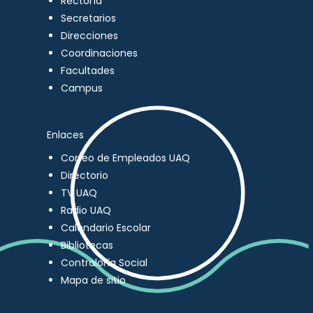
Rectoría
Secretarios
Direcciones
Coordinaciones
Facultades
Campus
Enlaces
Correo de Empleados UAQ
Directorio
TV UAQ
Radio UAQ
Calendario Escolar
Bibliotecas
Contraloría Social
Mapa de sitio