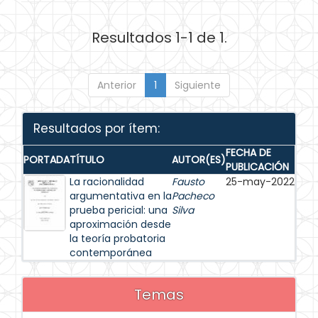
Resultados 1-1 de 1.
Anterior
1
Siguiente
Resultados por ítem:
FECHA DE
PORTADA
TÍTULO
AUTOR(ES)
PUBLICACIÓN
La racionalidad
Fausto
25-may-2022
argumentativa en la
Pacheco
prueba pericial: una
Silva
aproximación desde
la teoría probatoria
contemporánea
Temas