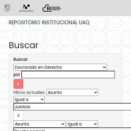
Skip
REPOSITORIO INSTITUCIONAL UAQ
navigation
Buscar
Buscar:
por
Filtros actuales: