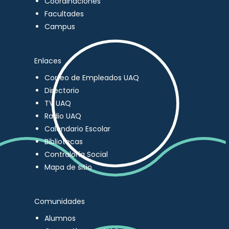
Coordinaciones
Facultades
Campus
Enlaces
Correo de Empleados UAQ
Directorio
TV UAQ
Radio UAQ
Calendario Escolar
Bibliotecas
Contraloría Social
Mapa de sitio
Comunidades
Alumnos