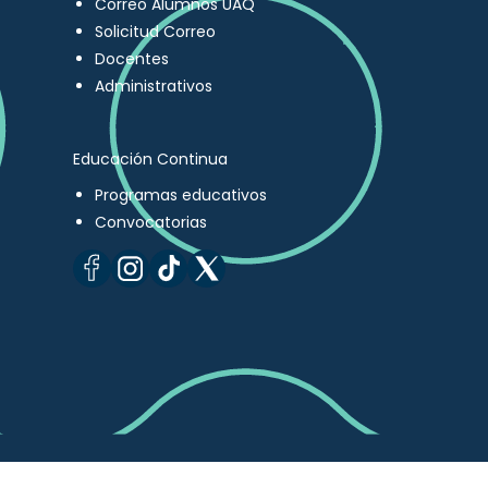
Correo Alumnos UAQ
Solicitud Correo
Docentes
Administrativos
Educación Continua
Programas educativos
Convocatorias