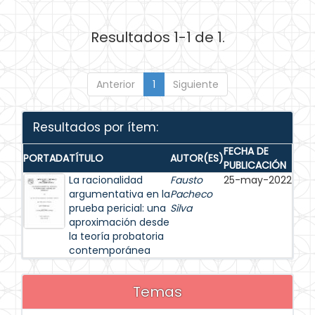
Resultados 1-1 de 1.
Anterior
1
Siguiente
Resultados por ítem:
FECHA DE
PORTADA
TÍTULO
AUTOR(ES)
PUBLICACIÓN
La racionalidad
Fausto
25-may-2022
argumentativa en la
Pacheco
prueba pericial: una
Silva
aproximación desde
la teoría probatoria
contemporánea
Temas