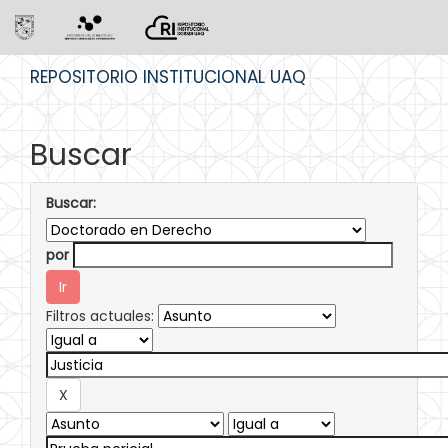
Skip
REPOSITORIO INSTITUCIONAL UAQ
navigation
Buscar
Buscar:
por
Filtros actuales: