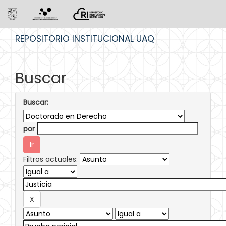
Skip
REPOSITORIO INSTITUCIONAL UAQ
navigation
Buscar
Buscar:
por
Filtros actuales: