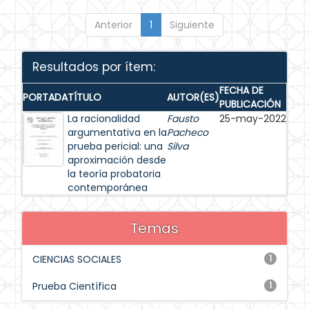
Anterior
1
Siguiente
Resultados por ítem:
FECHA DE
PORTADA
TÍTULO
AUTOR(ES)
PUBLICACIÓN
La racionalidad
Fausto
25-may-2022
argumentativa en la
Pacheco
prueba pericial: una
Silva
aproximación desde
la teoría probatoria
contemporánea
Temas
CIENCIAS SOCIALES
1
Prueba Científica
1