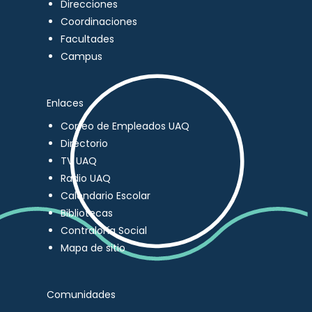
Direcciones
Coordinaciones
Facultades
Campus
Enlaces
Correo de Empleados UAQ
Directorio
TV UAQ
Radio UAQ
Calendario Escolar
Bibliotecas
Contraloría Social
Mapa de sitio
Comunidades