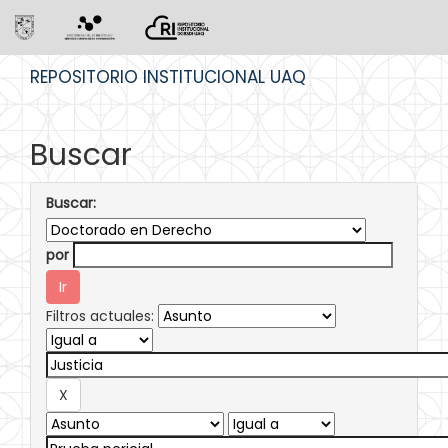
Skip
REPOSITORIO INSTITUCIONAL UAQ
navigation
Buscar
Buscar:
por
Filtros actuales: