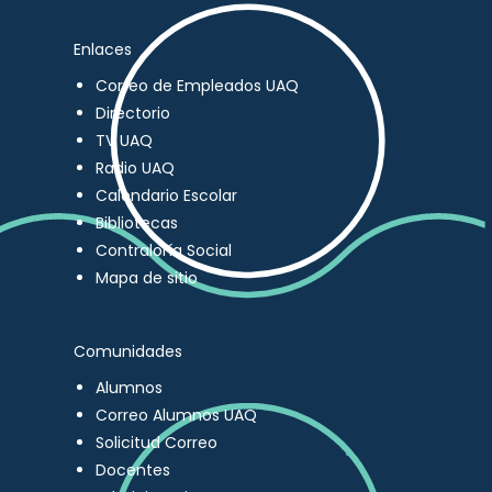
Enlaces
Correo de Empleados UAQ
Directorio
TV UAQ
Radio UAQ
Calendario Escolar
Bibliotecas
Contraloría Social
Mapa de sitio
Comunidades
Alumnos
Correo Alumnos UAQ
Solicitud Correo
Docentes