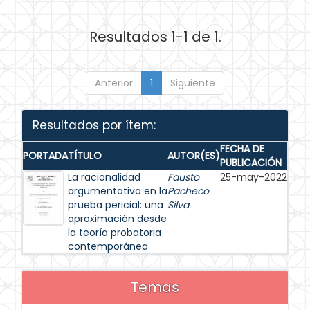
Resultados 1-1 de 1.
Anterior
1
Siguiente
Resultados por ítem:
FECHA DE
PORTADA
TÍTULO
AUTOR(ES)
PUBLICACIÓN
La racionalidad
Fausto
25-may-2022
argumentativa en la
Pacheco
prueba pericial: una
Silva
aproximación desde
la teoría probatoria
contemporánea
Temas