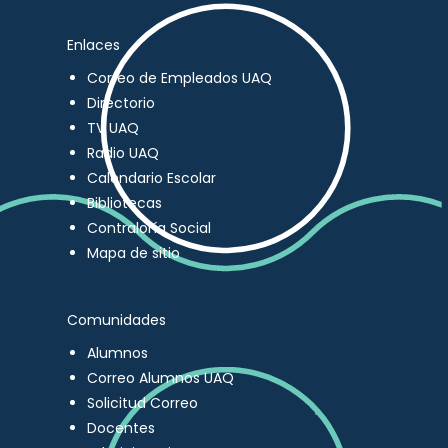
Enlaces
Correo de Empleados UAQ
Directorio
TV UAQ
Radio UAQ
Calendario Escolar
Bibliotecas
Contraloría Social
Mapa de sitio
Comunidades
Alumnos
Correo Alumnos UAQ
Solicitud Correo
Docentes