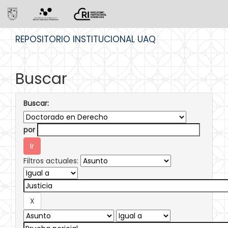
Skip
REPOSITORIO INSTITUCIONAL UAQ
navigation
Buscar
Buscar:
por
Filtros actuales: