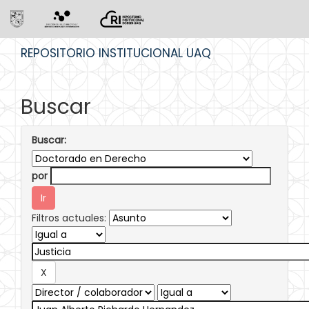
Skip
REPOSITORIO INSTITUCIONAL UAQ
navigation
Buscar
Buscar:
por
Filtros actuales: