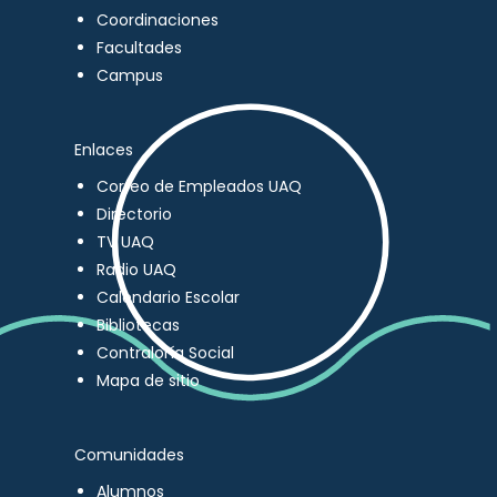
Coordinaciones
Facultades
Campus
Enlaces
Correo de Empleados UAQ
Directorio
TV UAQ
Radio UAQ
Calendario Escolar
Bibliotecas
Contraloría Social
Mapa de sitio
Comunidades
Alumnos