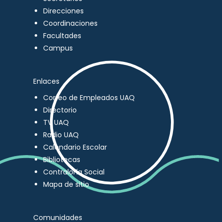
Direcciones
Coordinaciones
Facultades
Campus
Enlaces
Correo de Empleados UAQ
Directorio
TV UAQ
Radio UAQ
Calendario Escolar
Bibliotecas
Contraloría Social
Mapa de sitio
Comunidades