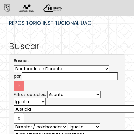
Skip
REPOSITORIO INSTITUCIONAL UAQ
navigation
Buscar
Buscar:
por
Filtros actuales: