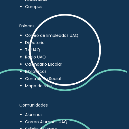
Campus
Enlaces
Correo de Empleados UAQ
Directorio
TV UAQ
Radio UAQ
Calendario Escolar
Bibliotecas
Contraloría Social
Mapa de sitio
Comunidades
Alumnos
Correo Alumnos UAQ