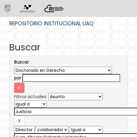
Skip
REPOSITORIO INSTITUCIONAL UAQ
navigation
Buscar
Buscar:
por
Filtros actuales: