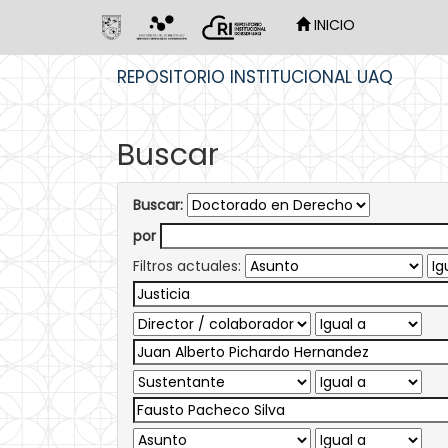
INICIO
Skip
REPOSITORIO INSTITUCIONAL UAQ
navigation
Buscar
Buscar:
por
Filtros actuales: