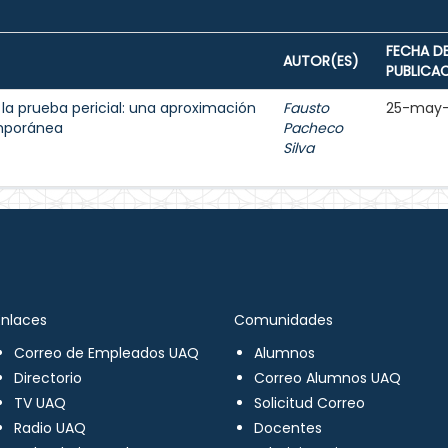
FECHA D
AUTOR(ES)
PUBLICA
la prueba pericial: una aproximación
Fausto
25-may-
mporánea
Pacheco
Silva
Enlaces
Comunidades
Correo de Empleados UAQ
Alumnos
Directorio
Correo Alumnos UAQ
TV UAQ
Solicitud Correo
Radio UAQ
Docentes