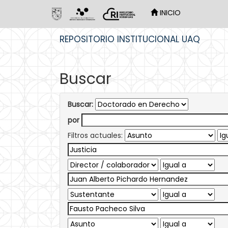
INICIO
Skip
REPOSITORIO INSTITUCIONAL UAQ
navigation
Buscar
Buscar:
por
Filtros actuales: