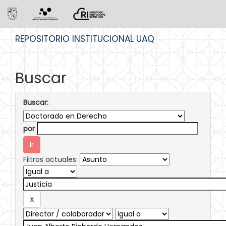
Skip
REPOSITORIO INSTITUCIONAL UAQ
navigation
Buscar
Buscar:
por
Filtros actuales: