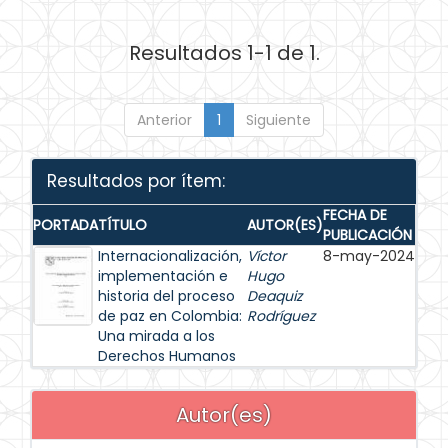
Resultados 1-1 de 1.
Anterior
1
Siguiente
Resultados por ítem:
FECHA DE
PORTADA
TÍTULO
AUTOR(ES)
PUBLICACIÓN
Internacionalización,
Víctor
8-may-2024
implementación e
Hugo
historia del proceso
Deaquiz
de paz en Colombia:
Rodríguez
Una mirada a los
Derechos Humanos
Autor(es)