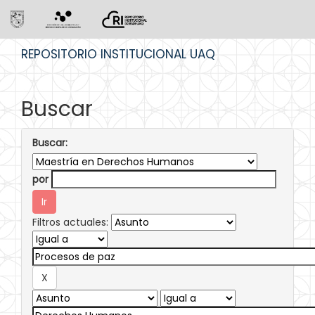
Skip
REPOSITORIO INSTITUCIONAL UAQ
navigation
Buscar
Buscar:
por
Filtros actuales: