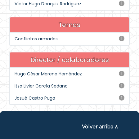
Víctor Hugo Deaquiz Rodríguez
1
Temas
Conflictos armados
1
Director / colaboradores
Hugo César Moreno Hernández
1
Itza Livier García Sedano
1
Josué Castro Puga
1
Volver arriba ∧