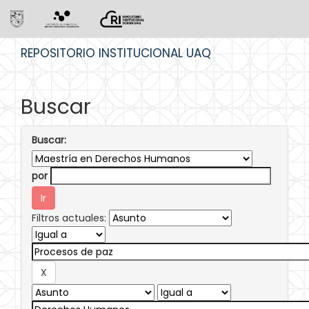
Skip
REPOSITORIO INSTITUCIONAL UAQ
navigation
Buscar
Buscar:
por
Filtros actuales: