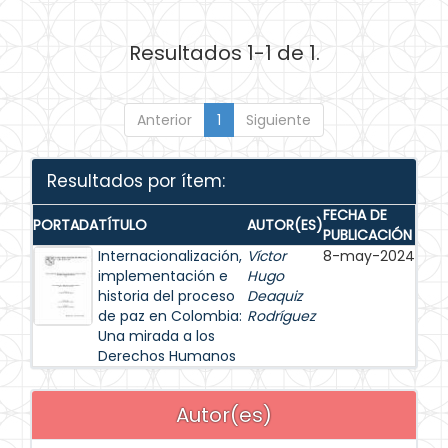
Resultados 1-1 de 1.
Anterior
1
Siguiente
Resultados por ítem:
FECHA DE
PORTADA
TÍTULO
AUTOR(ES)
PUBLICACIÓN
Internacionalización,
Víctor
8-may-2024
implementación e
Hugo
historia del proceso
Deaquiz
de paz en Colombia:
Rodríguez
Una mirada a los
Derechos Humanos
Autor(es)