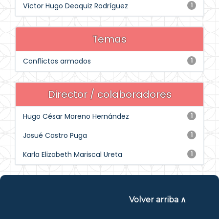
Víctor Hugo Deaquiz Rodríguez
1
Temas
Conflictos armados
1
Director / colaboradores
Hugo César Moreno Hernández
1
Josué Castro Puga
1
Karla Elizabeth Mariscal Ureta
1
Volver arriba ∧