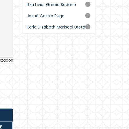
Itza Livier García Sedano
1
Josué Castro Puga
1
Karla Elizabeth Mariscal Ureta
1
anzados
E