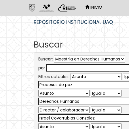
INICIO
Skip
REPOSITORIO INSTITUCIONAL UAQ
navigation
Buscar
Buscar:
por
Filtros actuales: