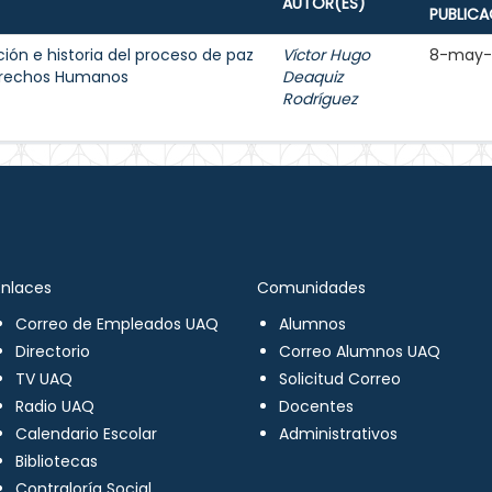
AUTOR(ES)
PUBLICA
ión e historia del proceso de paz
Víctor Hugo
8-may-
Derechos Humanos
Deaquiz
Rodríguez
Enlaces
Comunidades
Correo de Empleados UAQ
Alumnos
Directorio
Correo Alumnos UAQ
TV UAQ
Solicitud Correo
Radio UAQ
Docentes
Calendario Escolar
Administrativos
Bibliotecas
Contraloría Social