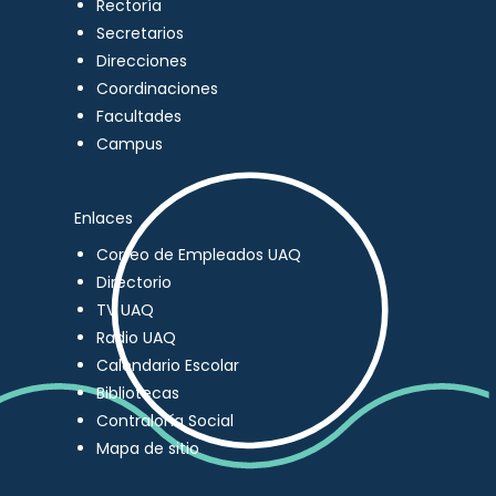
Rectoría
Secretarios
Direcciones
Coordinaciones
Facultades
Campus
Enlaces
Correo de Empleados UAQ
Directorio
TV UAQ
Radio UAQ
Calendario Escolar
Bibliotecas
Contraloría Social
Mapa de sitio