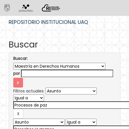
Skip
REPOSITORIO INSTITUCIONAL UAQ
navigation
Buscar
Buscar:
por
Filtros actuales: