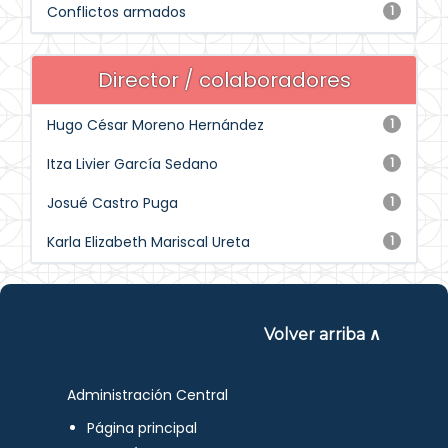
Conflictos armados
1
Director / colaboradores
Hugo César Moreno Hernández
1
Itza Livier García Sedano
1
Josué Castro Puga
1
Karla Elizabeth Mariscal Ureta
1
Volver arriba ∧
Administración Central
Página principal