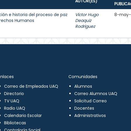
AUTOR(ES)
PUBLICA
ión e historia del proceso de paz
Víctor Hugo
8-may-
Derechos Humanos
Deaquiz
Rodríguez
Enlaces
Comunidades
Correo de Empleados UAQ
Alumnos
Directorio
Correo Alumnos UAQ
TV UAQ
Solicitud Correo
Radio UAQ
Docentes
Calendario Escolar
Administrativos
Bibliotecas
Contraloría Social