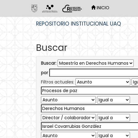
INICIO
Skip
REPOSITORIO INSTITUCIONAL UAQ
navigation
Buscar
Buscar:
por
Filtros actuales: