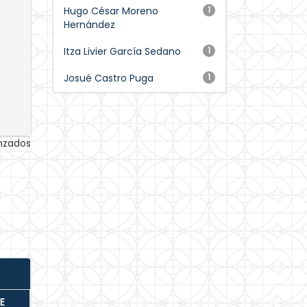
Hugo César Moreno
1
Hernández
Itza Livier García Sedano
1
Josué Castro Puga
1
anzados
E