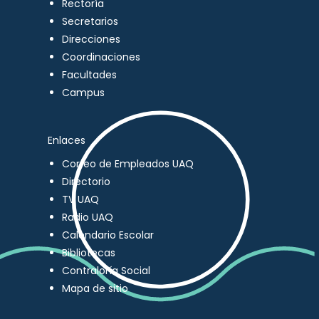
Rectoría
Secretarios
Direcciones
Coordinaciones
Facultades
Campus
Enlaces
Correo de Empleados UAQ
Directorio
TV UAQ
Radio UAQ
Calendario Escolar
Bibliotecas
Contraloría Social
Mapa de sitio