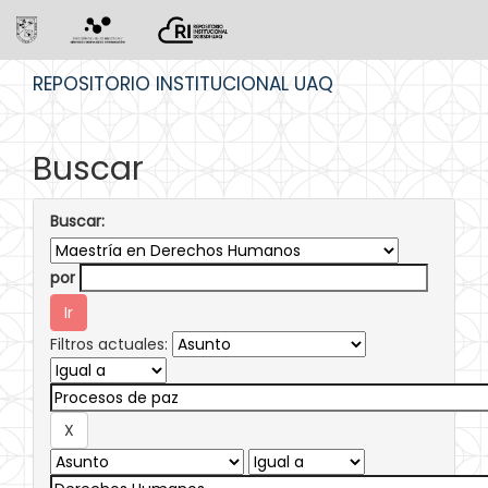
Skip
REPOSITORIO INSTITUCIONAL UAQ
navigation
Buscar
Buscar:
por
Filtros actuales: