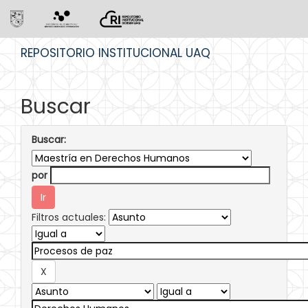
Skip
REPOSITORIO INSTITUCIONAL UAQ
navigation
Buscar
Buscar:
por
Filtros actuales: