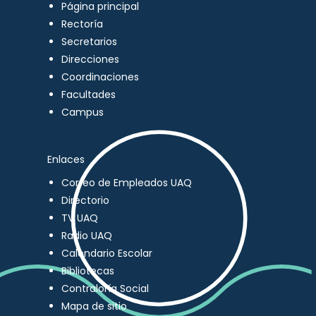
Página principal
Rectoría
Secretarios
Direcciones
Coordinaciones
Facultades
Campus
Enlaces
Correo de Empleados UAQ
Directorio
TV UAQ
Radio UAQ
Calendario Escolar
Bibliotecas
Contraloría Social
Mapa de sitio