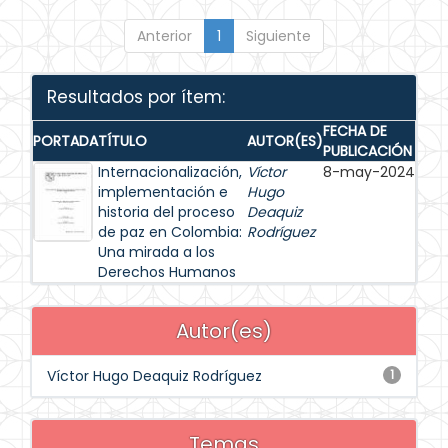
Anterior
1
Siguiente
Resultados por ítem:
FECHA DE
PORTADA
TÍTULO
AUTOR(ES)
PUBLICACIÓN
Internacionalización,
Víctor
8-may-2024
implementación e
Hugo
historia del proceso
Deaquiz
de paz en Colombia:
Rodríguez
Una mirada a los
Derechos Humanos
Autor(es)
Víctor Hugo Deaquiz Rodríguez
1
Temas