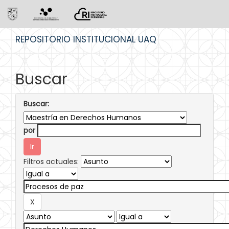
Skip
REPOSITORIO INSTITUCIONAL UAQ
navigation
Buscar
Buscar:
por
Filtros actuales: