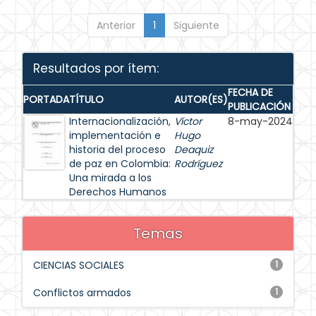
Anterior
1
Siguiente
Resultados por ítem:
FECHA DE
PORTADA
TÍTULO
AUTOR(ES)
PUBLICACIÓN
Internacionalización,
Víctor
8-may-2024
implementación e
Hugo
historia del proceso
Deaquiz
de paz en Colombia:
Rodríguez
Una mirada a los
Derechos Humanos
Temas
CIENCIAS SOCIALES
1
Conflictos armados
1