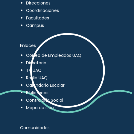
Direcciones
Coordinaciones
Facultades
Campus
Enlaces
Correo de Empleados UAQ
Directorio
TV UAQ
Radio UAQ
Calendario Escolar
Bibliotecas
Contraloría Social
Mapa de sitio
Comunidades