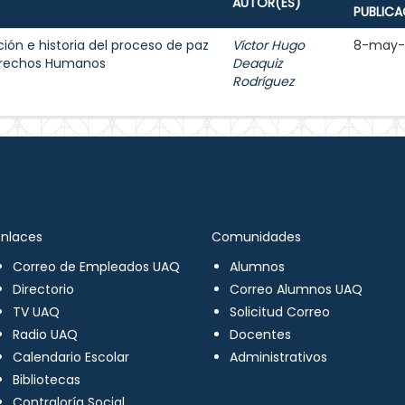
AUTOR(ES)
PUBLICA
ión e historia del proceso de paz
Víctor Hugo
8-may-
Derechos Humanos
Deaquiz
Rodríguez
Enlaces
Comunidades
Correo de Empleados UAQ
Alumnos
Directorio
Correo Alumnos UAQ
TV UAQ
Solicitud Correo
Radio UAQ
Docentes
Calendario Escolar
Administrativos
Bibliotecas
Contraloría Social