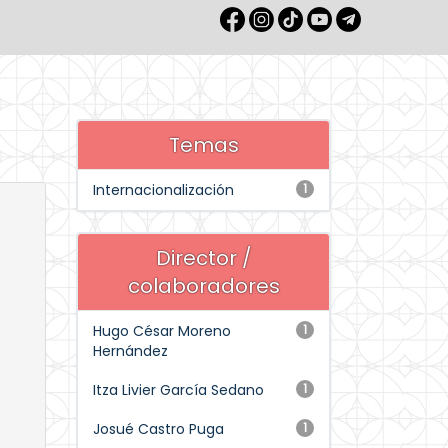
Temas
Internacionalización
1
Director /
colaboradores
Hugo César Moreno
1
Hernández
Itza Livier García Sedano
1
Josué Castro Puga
1