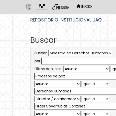
INICIO
Skip
REPOSITORIO INSTITUCIONAL UAQ
navigation
Buscar
Buscar:
por
Filtros actuales: