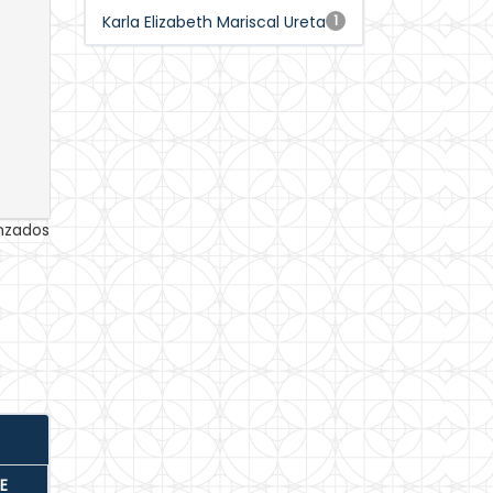
Karla Elizabeth Mariscal Ureta
1
anzados
E