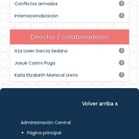
Conflictos armados
1
Internacionalización
1
Director / colaboradores
Itza Livier García Sedano
1
Josué Castro Puga
1
Karla Elizabeth Mariscal Ureta
1
Volver arriba ∧
Administración Central
Página principal