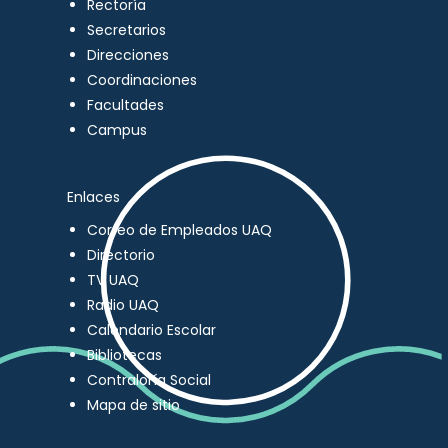
Rectoría
Secretarios
Direcciones
Coordinaciones
Facultades
Campus
Enlaces
Correo de Empleados UAQ
Directorio
TV UAQ
Radio UAQ
Calendario Escolar
Bibliotecas
Contraloría Social
Mapa de sitio