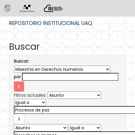
Skip
REPOSITORIO INSTITUCIONAL UAQ
navigation
Buscar
Buscar:
por
Filtros actuales: