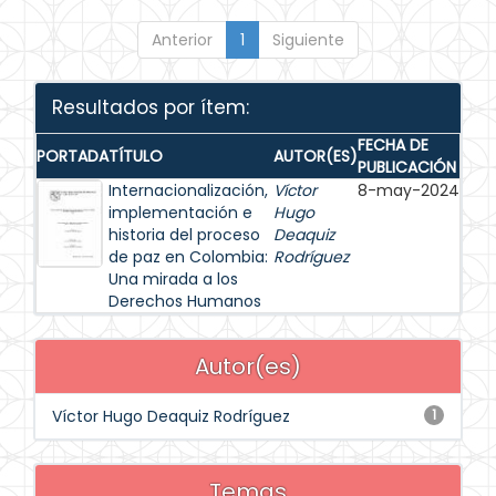
Anterior
1
Siguiente
Resultados por ítem:
FECHA DE
PORTADA
TÍTULO
AUTOR(ES)
PUBLICACIÓN
Internacionalización,
Víctor
8-may-2024
implementación e
Hugo
historia del proceso
Deaquiz
de paz en Colombia:
Rodríguez
Una mirada a los
Derechos Humanos
Autor(es)
Víctor Hugo Deaquiz Rodríguez
1
Temas