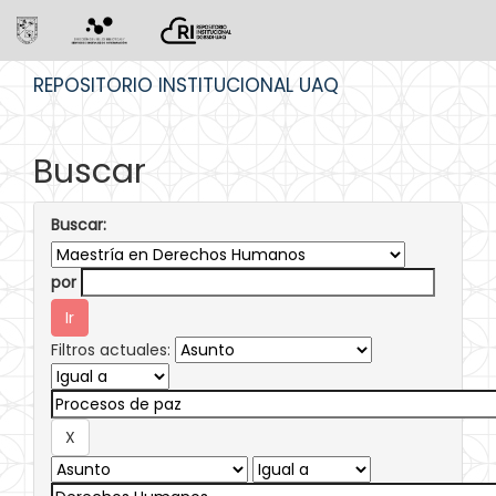
Skip
REPOSITORIO INSTITUCIONAL UAQ
navigation
Buscar
Buscar:
por
Filtros actuales: