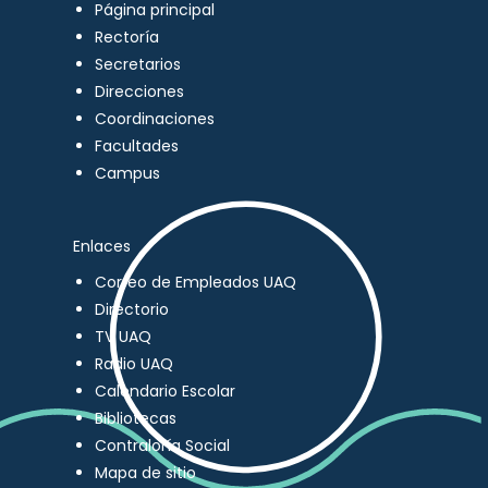
Página principal
Rectoría
Secretarios
Direcciones
Coordinaciones
Facultades
Campus
Enlaces
Correo de Empleados UAQ
Directorio
TV UAQ
Radio UAQ
Calendario Escolar
Bibliotecas
Contraloría Social
Mapa de sitio