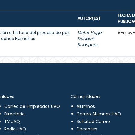
FECHA D
AUTOR(ES)
PUBLICA
ión e historia del proceso de paz
Víctor Hugo
8-may-
Derechos Humanos
Deaquiz
Rodríguez
Enlaces
Comunidades
Correo de Empleados UAQ
Alumnos
Directorio
Correo Alumnos UAQ
TV UAQ
Solicitud Correo
Radio UAQ
Docentes