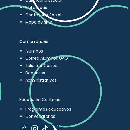
Calendario Escolar
Bibliotecas
Contraloría Social
Mapa de sitio
Comunidades
Alumnos
Correo Alumnos UAQ
Solicitud Correo
Docentes
Administrativos
Educación Continua
Programas educativos
Convocatorias