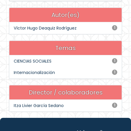
Autor(es)
Víctor Hugo Deaquiz Rodríguez
1
Temas
CIENCIAS SOCIALES
1
Internacionalización
1
Director / colaboradores
Itza Livier García Sedano
1