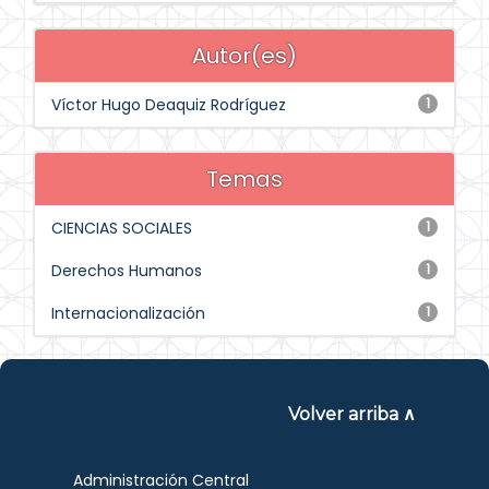
Autor(es)
Víctor Hugo Deaquiz Rodríguez
1
Temas
CIENCIAS SOCIALES
1
Derechos Humanos
1
Internacionalización
1
Volver arriba ∧
Administración Central