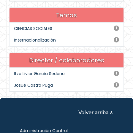
Temas
CIENCIAS SOCIALES
1
Internacionalización
1
Director / colaboradores
Itza Livier García Sedano
1
Josué Castro Puga
1
Volver arriba ∧
Administración Central