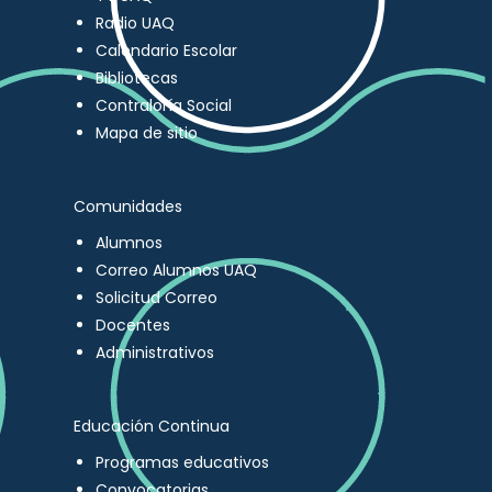
Radio UAQ
Calendario Escolar
Bibliotecas
Contraloría Social
Mapa de sitio
Comunidades
Alumnos
Correo Alumnos UAQ
Solicitud Correo
Docentes
Administrativos
Educación Continua
Programas educativos
Convocatorias