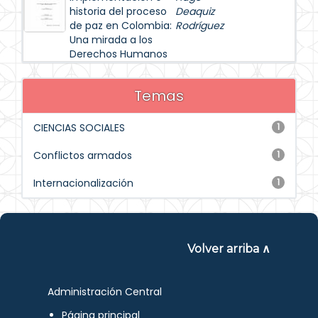
historia del proceso
Deaquiz
de paz en Colombia:
Rodríguez
Una mirada a los
Derechos Humanos
Temas
CIENCIAS SOCIALES
1
Conflictos armados
1
Internacionalización
1
Volver arriba ∧
Administración Central
Página principal