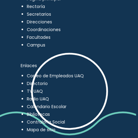
Rectoría
Secretarios
Direcciones
Coordinaciones
Facultades
Campus
Enlaces
Correo de Empleados UAQ
Directorio
TV UAQ
Radio UAQ
Calendario Escolar
Bibliotecas
Contraloría Social
Mapa de sitio