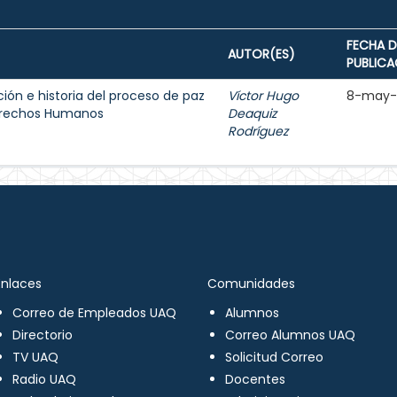
FECHA D
AUTOR(ES)
PUBLICA
ión e historia del proceso de paz
Víctor Hugo
8-may-
Derechos Humanos
Deaquiz
Rodríguez
Enlaces
Comunidades
Correo de Empleados UAQ
Alumnos
Directorio
Correo Alumnos UAQ
TV UAQ
Solicitud Correo
Radio UAQ
Docentes