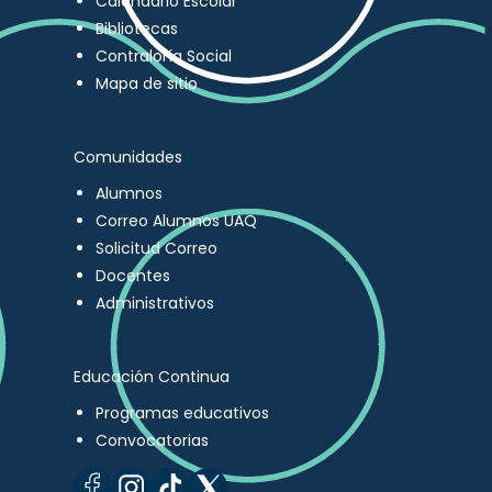
Calendario Escolar
Bibliotecas
Contraloría Social
Mapa de sitio
Comunidades
Alumnos
Correo Alumnos UAQ
Solicitud Correo
Docentes
Administrativos
Educación Continua
Programas educativos
Convocatorias