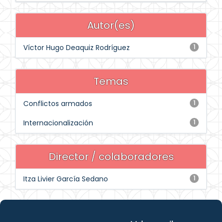
Autor(es)
Víctor Hugo Deaquiz Rodríguez
1
Temas
Conflictos armados
1
Internacionalización
1
Director / colaboradores
Itza Livier García Sedano
1