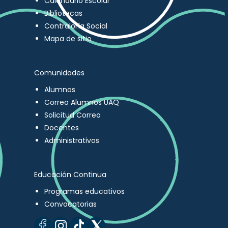
Calendario Escolar
Bibliotecas
Contraloría Social
Mapa de sitio
Comunidades
Alumnos
Correo Alumnos UAQ
Solicitud Correo
Docentes
Administrativos
Educación Continua
Programas educativos
Convocatorias