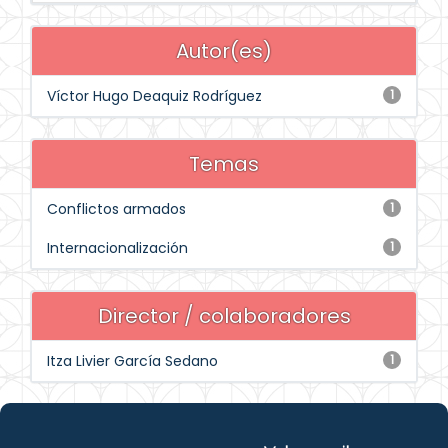
Autor(es)
Víctor Hugo Deaquiz Rodríguez
1
Temas
Conflictos armados
1
Internacionalización
1
Director / colaboradores
Itza Livier García Sedano
1