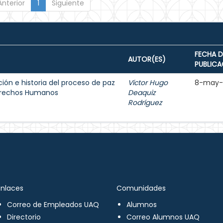
Anterior
1
Siguiente
FECHA D
AUTOR(ES)
PUBLICA
ión e historia del proceso de paz
Víctor Hugo
8-may-
Derechos Humanos
Deaquiz
Rodríguez
Enlaces
Comunidades
Correo de Empleados UAQ
Alumnos
Directorio
Correo Alumnos UAQ