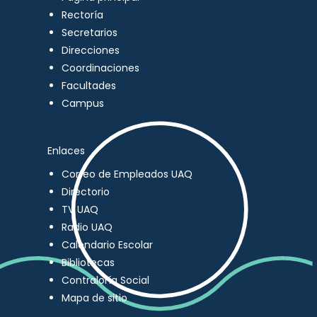
Rectoría
Secretarios
Direcciones
Coordinaciones
Facultades
Campus
Enlaces
Correo de Empleados UAQ
Directorio
TV UAQ
Radio UAQ
Calendario Escolar
Bibliotecas
Contraloría Social
Mapa de sitio