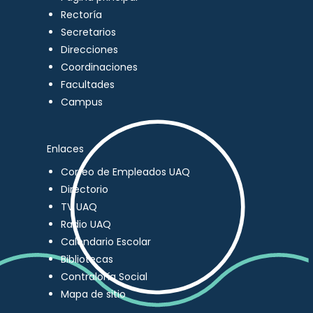
Rectoría
Secretarios
Direcciones
Coordinaciones
Facultades
Campus
Enlaces
Correo de Empleados UAQ
Directorio
TV UAQ
Radio UAQ
Calendario Escolar
Bibliotecas
Contraloría Social
Mapa de sitio