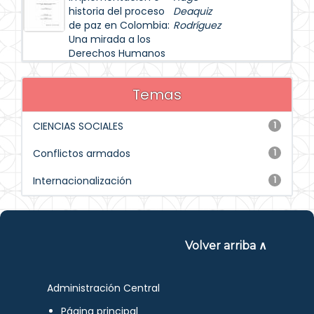
historia del proceso
Deaquiz
de paz en Colombia:
Rodríguez
Una mirada a los
Derechos Humanos
Temas
CIENCIAS SOCIALES
1
Conflictos armados
1
Internacionalización
1
Volver arriba ∧
Administración Central
Página principal