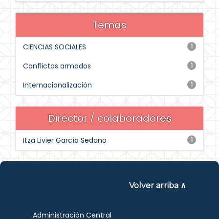
Temas
CIENCIAS SOCIALES
1
Conflictos armados
1
Internacionalización
1
Director / colaboradores
Itza Livier García Sedano
1
Volver arriba ∧
Administración Central