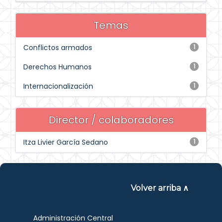
Temas
Conflictos armados
1
Derechos Humanos
1
Internacionalización
1
Director / colaboradores
Itza Livier García Sedano
1
Volver arriba ∧
Administración Central