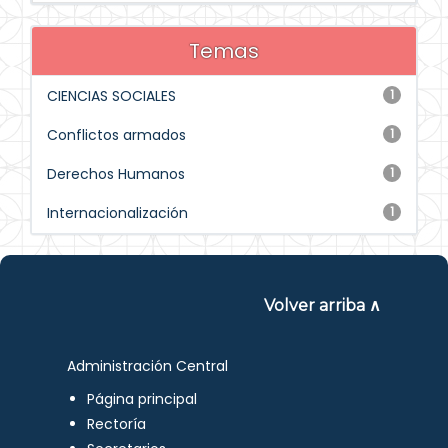
Temas
CIENCIAS SOCIALES
1
Conflictos armados
1
Derechos Humanos
1
Internacionalización
1
Volver arriba ∧
Administración Central
Página principal
Rectoría