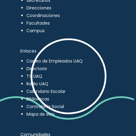
Secretarios
Direcciones
Coordinaciones
Facultades
Campus
Enlaces
Correo de Empleados UAQ
Directorio
TV UAQ
Radio UAQ
Calendario Escolar
Bibliotecas
Contraloría Social
Mapa de sitio
Comunidades