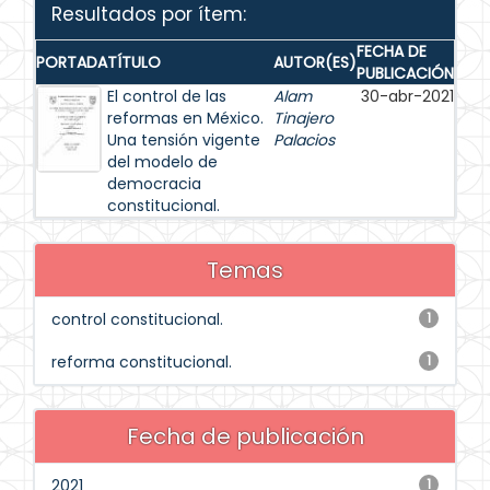
Resultados por ítem:
FECHA DE
PORTADA
TÍTULO
AUTOR(ES)
PUBLICACIÓN
El control de las
Alam
30-abr-2021
reformas en México.
Tinajero
Una tensión vigente
Palacios
del modelo de
democracia
constitucional.
Temas
control constitucional.
1
reforma constitucional.
1
Fecha de publicación
2021
1